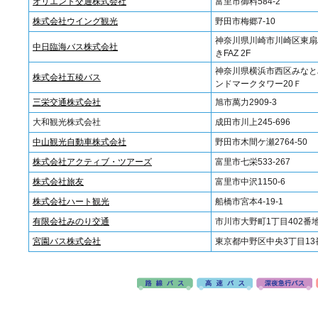
オリエント交通株式会社
富里市御料584-2
株式会社ウイング観光
野田市梅郷7-10
神奈川県川崎市川崎区東扇島
中日臨海バス株式会社
きFAZ 2F
神奈川県横浜市西区みなとみ
株式会社五稜バス
ンドマークタワー20Ｆ
三栄交通株式会社
旭市萬力2909-3
大和観光株式会社
成田市川上245-696
中山観光自動車株式会社
野田市木間ケ瀬2764-50
株式会社アクティブ・ツアーズ
富里市七栄533-267
株式会社旅友
富里市中沢1150-6
株式会社ハート観光
船橋市宮本4-19-1
有限会社みのり交通
市川市大野町1丁目402番
宮園バス株式会社
東京都中野区中央3丁目13