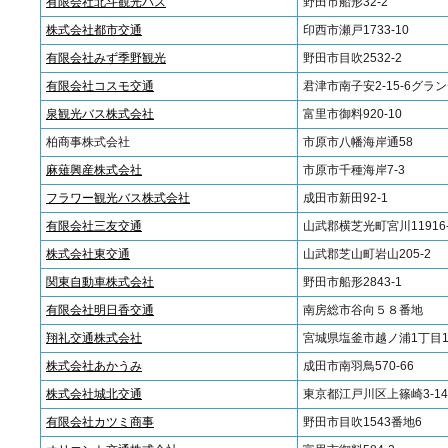
有限会社北斗観光バス
野田市船形32-2
株式会社都市交通
印西市瀬戸1733-10
有限会社みず季野観光
野田市目吹2532‐2
有限会社コスモ交通
君津市南子安2-15-6グラン
泉観光バス株式会社
富里市御料920-10
柏商事株式会社
市原市八幡海岸通58
麻薙興産株式会社
市原市千種海岸7-3
フラワー観光バス株式会社
成田市新田92-1
有限会社三友交通
山武郡横芝光町宮川11916-
株式会社東交通
山武郡芝山町岩山205-2
関東自動車株式会社
野田市船形2843-1
有限会社明日香交通
南房総市谷向５８番地
翔礼交通株式会社
宮城県塩釜市越ノ浦1丁目11
株式会社あかうみ
成田市南羽鳥570-66
株式会社城北交通
東京都江戸川区上篠崎3-14
有限会社カツミ商事
野田市目吹1543番地6