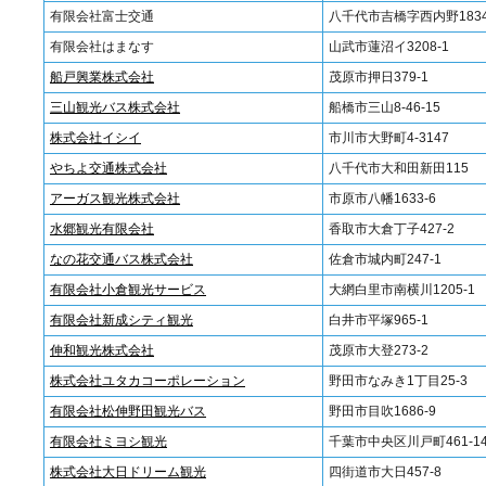
有限会社富士交通
八千代市吉橋字西内野1834
有限会社はまなす
山武市蓮沼イ3208-1
船戸興業株式会社
茂原市押日379-1
三山観光バス株式会社
船橋市三山8-46-15
株式会社イシイ
市川市大野町4-3147
やちよ交通株式会社
八千代市大和田新田115
アーガス観光株式会社
市原市八幡1633-6
水郷観光有限会社
香取市大倉丁子427-2
なの花交通バス株式会社
佐倉市城内町247-1
有限会社小倉観光サービス
大網白里市南横川1205-1
有限会社新成シティ観光
白井市平塚965-1
伸和観光株式会社
茂原市大登273-2
株式会社ユタカコーポレーション
野田市なみき1丁目25-3
有限会社松伸野田観光バス
野田市目吹1686-9
有限会社ミヨシ観光
千葉市中央区川戸町461-1
株式会社大日ドリーム観光
四街道市大日457-8