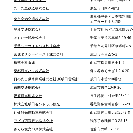
株式会社ＨＭＣ東京
東京都江戸川区北葛西2-21-
九十九里鉄道株式会社
東金市田間25番地
東京都中央区日本橋箱崎町2
東京空港交通株式会社
エアターミナル2階
平和交通株式会社
千葉市稲毛区宮野木町577-
あすか交通株式会社
千葉市美浜区幸町2-19-46
千葉シーサイドバス株式会社
千葉市花見川区幕張町4-619
京成タクシーイースト株式会社
成田市寺台275-3
株式会社両総
山武市松尾町八田166
東都観光バス株式会社
鎌ヶ谷市くぬぎ山2-4-20
日の丸自動車興業株式会社 新成田営業所
成田市小菅440番地
東関交通株式会社
成田市吉岡1049-26
茂原観光株式会社
長生郡長生村金田2641-1
株式会社成田セントラル観光
香取郡多古町喜多389-23
紅仙観光自動車株式会社
山武郡芝山町大台2543-8
アビコ西武観光株式会社
我孫子市我孫子3-28-15
さくら観光バス株式会社
佐倉市六崎1617-8