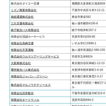
株式会社ダイエー交通
夷隅郡大多喜町久我原859
ミズノ興業有限会社
千葉市中央区今井3-12-11
南総通運株式会社
東金市東金582
三久交通有限会社
袖ヶ浦市横田4195-6
銚子観光バス有限会社
銚子市桜井町267-2
有限会社清誠カーサービス
市原市草刈209-95
有限会社高崎交通
いすみ市行川999-1
有限会社天英運輸
袖ヶ浦市長浦拓2-580-235
株式会社ウルマツアーリングサービス
市原市五井8824
大新東株式会社
東京都渋谷区神南1-12-13
櫻井観光バス株式会社
木更津市桜井新町2-4-18
有限会社ジャパン・グリーン
東京都江東区東雲2-3-17
東京都千代田区一番町27-
株式会社マルノウチディーエス
ル
有限会社武井観光
千葉市若葉区坂月町323-4
有限会社オートウィル
茂原市高田694-2