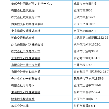
株式会社両総グランドサービス
成田市吉倉884-5
有限会社総武観光
匝瑳市高2866
株式会社成東観光バス
山武市早船1422
海浜観光自動車株式会社
市原市平蔵1862-1
東京湾岸交通株式会社
市原市岩崎865-1
芝山交通株式会社
山武郡芝山町菱田1122-15
かもめ観光バス株式会社
八千代市米本1652-1
株式会社コスモスバス
船橋市小室町3006
京葉観光バス株式会社
習志野市実籾3-31-1
有限会社白井中央交通
白井市根1742-1
有限会社豊自動車交通
東京都江戸川区鹿骨2-28-7
今井タクシー有限会社
我孫子市下ヶ戸1825-6
有限会社ササモト
匝瑳市上谷中2238-8
東葛観光バス株式会社
松戸市大金平2-57-4
協進観光株式会社
市原市白金町6-16
株式会社丸藤
松戸市五香8-5-1