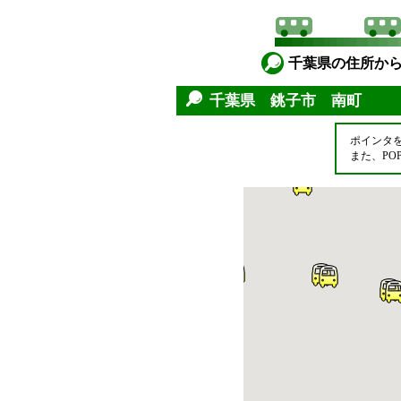
千葉県の住所か
千葉県 銚子市 南町
ポインタ
また、P