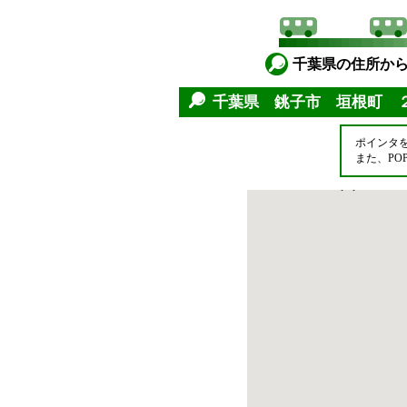
千葉県の住所か
千葉県 銚子市 垣根町 
ポインタ
また、P