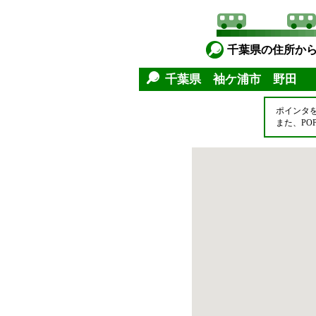
千葉県の住所か
千葉県 袖ケ浦市 野田
ポインタ
また、P