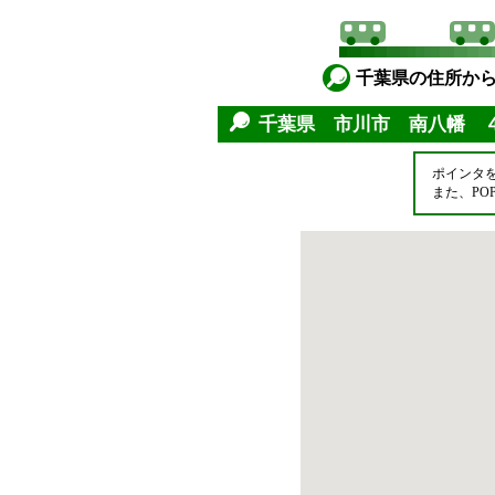
千葉県の住所か
千葉県 市川市 南八幡 
ポインタ
また、P