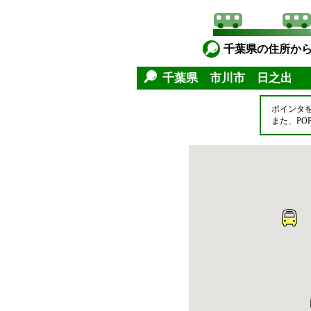
千葉県の住所か
千葉県 市川市 日之出
ポインタ
また、P