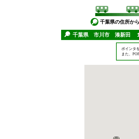
千葉県の住所か
千葉県 市川市 湊新田 
ポインタ
また、P