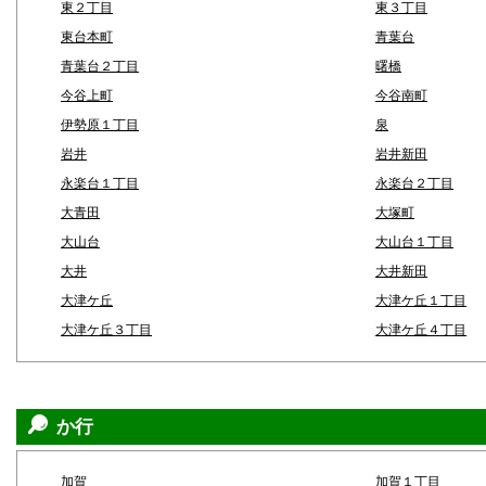
東２丁目
東３丁目
東台本町
青葉台
青葉台２丁目
曙橋
今谷上町
今谷南町
伊勢原１丁目
泉
岩井
岩井新田
永楽台１丁目
永楽台２丁目
大青田
大塚町
大山台
大山台１丁目
大井
大井新田
大津ケ丘
大津ケ丘１丁目
大津ケ丘３丁目
大津ケ丘４丁目
か行
加賀
加賀１丁目